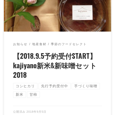
そをセットにして販売します。 本日より、予 […]
お知らせ
地産食材
季節のフードセレクト
【2018.9.5予約受付START】
kajiyano新米&新味噌セット
2018
コシヒカリ
先行予約受付中
手づくり味噌
新米
甘柿
公開済み
2018年9月5日