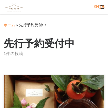
EN
JA
コンテンツへスキップ
メ
ホーム
»
先行予約受付中
先行予約受付中
1件の投稿
いよいよ収穫のシーズンが近づいてきました。
kajiyanoでは今年、自家栽培コシヒカリの新米と新み