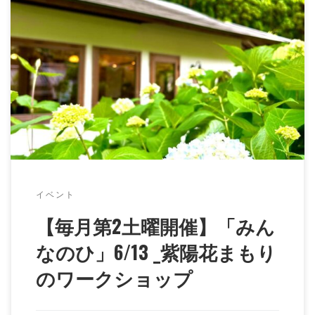
毎月第2土曜は「カジヤノみんなのひ」。 「人と情報の
交差点」をコンセプトに、くらしとしごと、人と人とを
つなぐオフィスカジヤノが開催する、食や […]
イベント
【毎月第2土曜開催】「みん
なのひ」6/13 _紫陽花まもり
のワークショップ