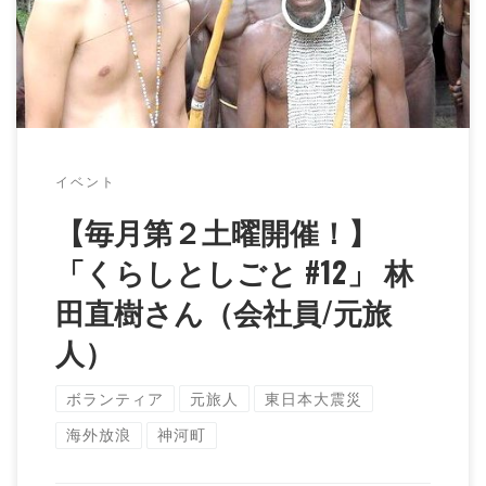
ットライトをあてていくシリーズ「くらしとし […]
イベント
【毎月第２土曜開催！】
「くらしとしごと #12」 林
田直樹さん（会社員/元旅
人）
ボランティア
元旅人
東日本大震災
海外放浪
神河町