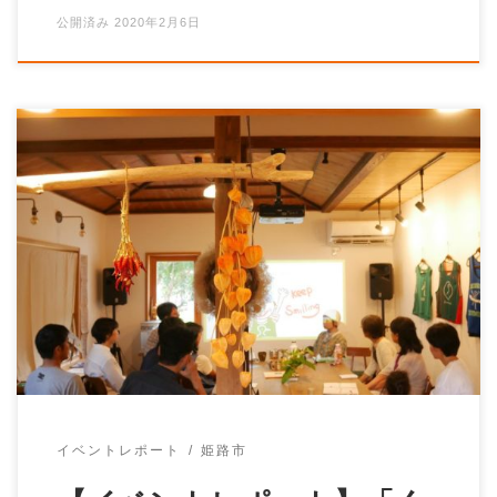
公開済み
2020年2月6日
てくてくひめじさんの「かきくけコラム」更新されまし
た！ くらしとしごと#11「農家＝フリーランサー!!」
ぜひお読みください！ […]
イベントレポート
姫路市