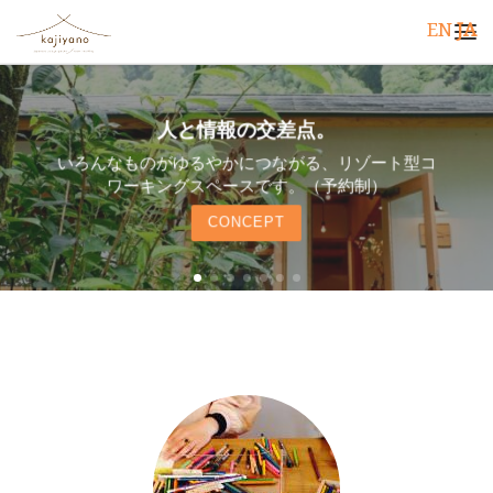
EN
JA
コンテンツへスキップ
メ
毎月第2土曜は「みんなのひ」
季節を感じる軽食やドリンク、特製おやつを用意し
てお待ちしています。
SEE MORE