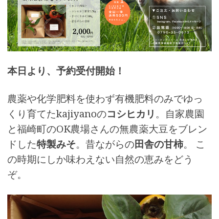
本日より、予約受付開始！
農薬や化学肥料を使わず有機肥料のみでゆっ
くり育てたkajiyanoの
コシヒカリ
。自家農園
と福崎町のOK農場さんの無農薬大豆をブレン
ドした
特製みそ
。昔ながらの
田舎の甘柿
。 こ
の時期にしか味わえない自然の恵みをどう
ぞ。