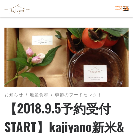
EN
JA
コンテンツへスキップ
メ
お知らせ
地産食材
季節のフードセレクト
【2018.9.5予約受付
START】kajiyano新米&