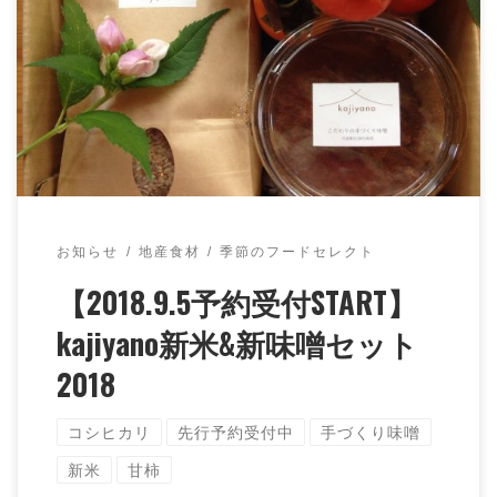
いよいよ収穫のシーズンが近づいてきました。
kajiyanoでは今年、自家栽培コシヒカリの新米と新み
そをセットにして販売します。 本日より、予 […]
お知らせ
地産食材
季節のフードセレクト
【2018.9.5予約受付START】
kajiyano新米&新味噌セット
2018
コシヒカリ
先行予約受付中
手づくり味噌
新米
甘柿