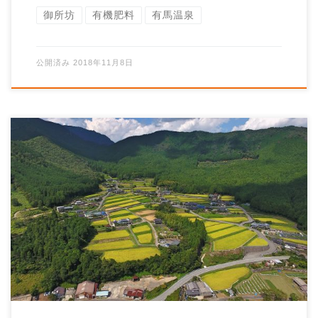
御所坊
有機肥料
有馬温泉
公開済み
2018年11月8日
食欲の秋！秋刀魚に、鍋に、新米のごはんがすすみま
す。 今年は、kajiyanoのお米に加えて、スーパーには
出回らない貴重な神河のコシヒカリ新 […]