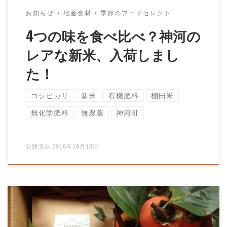
お知らせ
地産食材
季節のフードセレクト
4つの味を食べ比べ？神河の
レアな新米、入荷しまし
た！
コシヒカリ
新米
有機肥料
棚田米
無化学肥料
無農薬
神河町
公開済み
2018年10月18日