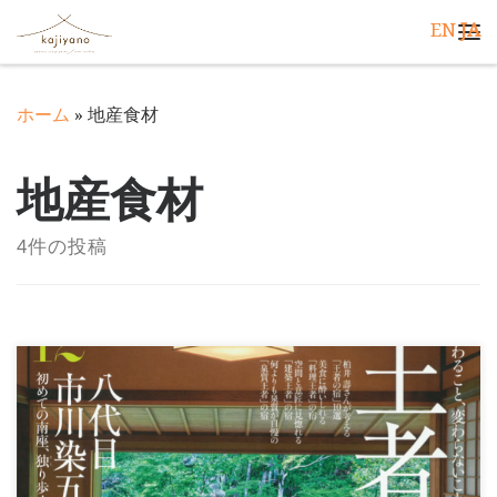
EN
JA
コンテンツへスキップ
メ
ホーム
»
地産食材
地産食材
4件の投稿
婦人画報12月号の「王者の宿」という特集で、有馬温
泉の老舗高級旅館「御所坊」さんが取り上げられていま