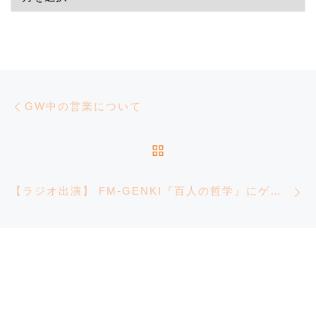
投稿ナビゲーション
前の投稿
GW中の営業について
投稿リストに戻る
【ラジオ出演】 FM-GENKI『百人の哲学』にゲスト出演します。