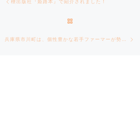
枻出版社『姫路本』で紹介されました！
投稿リストに戻る
兵庫県市川町は、個性豊かな若手ファーマーが勢ぞろい！『笠形オーガニックファーマーズ』