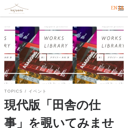
EN
JA
コンテンツへスキップ
メ
TOPICS
イベント
現代版「田舎の仕
事」を覗いてみませ