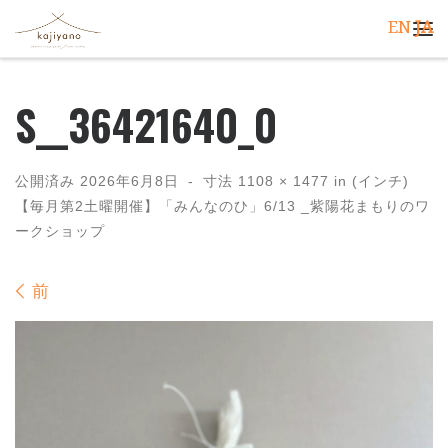
EN
JA
コンテンツへスキップ
メ
S__36421640_0
公開済み
2026年6月8日
-
寸法
1108 × 1477
in (インチ)
【毎月第2土曜開催】「みんなのひ」6/13 _紫陽花まもりのワ
ークショップ
画像ナビゲーション
前