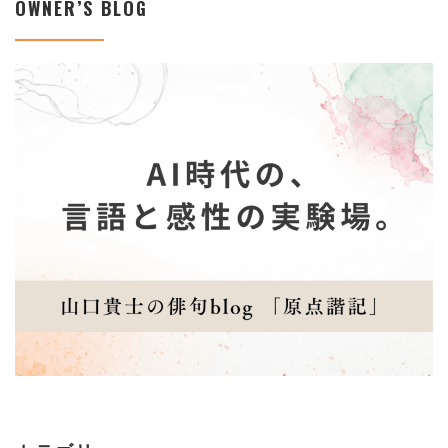
OWNER’S BLOG