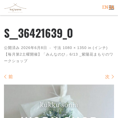
EN
JA
コンテンツへスキップ
メ
S__36421639_0
公開済み
2026年6月8日
-
寸法
1080 × 1350
in (インチ)
【毎月第2土曜開催】「みんなのひ」6/13 _紫陽花まもりのワ
ークショップ
画像ナビゲーション
前
次