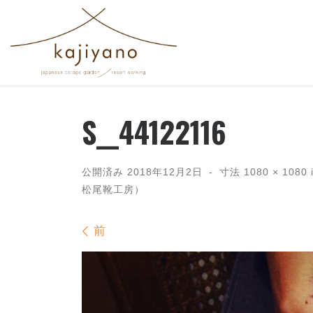
コンテンツへスキップ
S__44122116
公開済み
2018年12月2日
-
寸法
1080 × 1080
松尾靴工房）
画像ナビゲーション
前