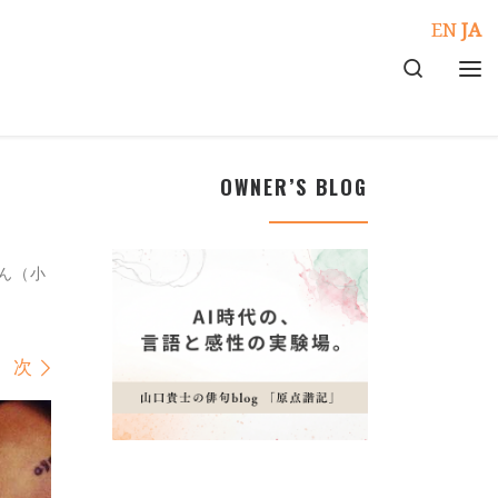
EN
JA
Search
メ
OWNER’S BLOG
ん（小
次