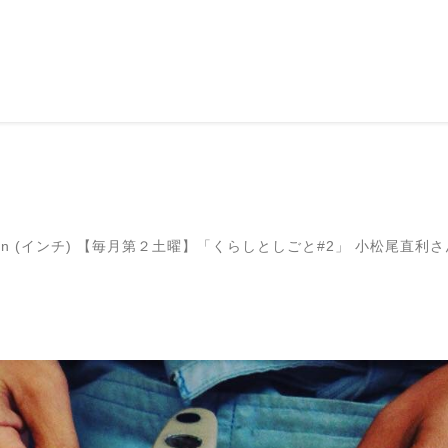
in (インチ)
【毎月第２土曜】「くらしとしごと#2」 小松尾直利さ