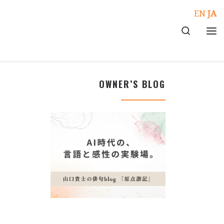
EN
JA
Search
メ
OWNER’S BLOG