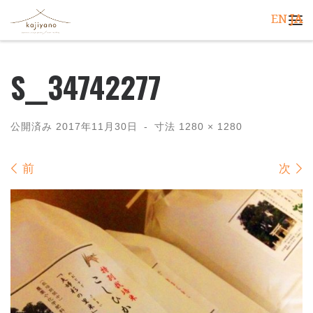
EN
JA
コンテンツへスキップ
メ
S__34742277
公開済み
2017年11月30日
-
寸法
1280 × 1280
画像ナビゲーション
前
次