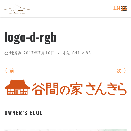
EN
JA
コンテンツへスキップ
メ
logo-d-rgb
公開済み
2017年7月16日
-
寸法
641 × 83
画像ナビゲーション
前
次
OWNER’S BLOG