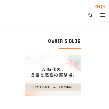
EN
JA
Search
メ
OWNER’S BLOG