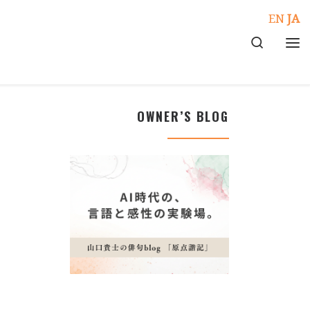
EN
JA
Search
メ
OWNER’S BLOG