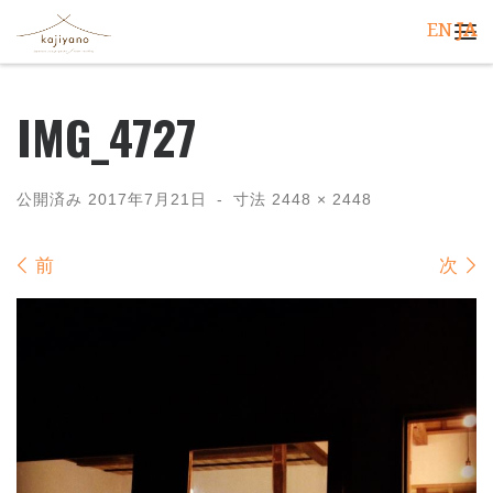
EN
JA
コンテンツへスキップ
メ
IMG_4727
公開済み
2017年7月21日
-
寸法
2448 × 2448
画像ナビゲーション
前
次