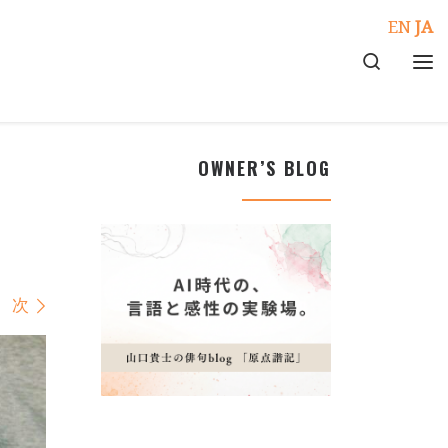
EN
JA
Search
メ
OWNER’S BLOG
次