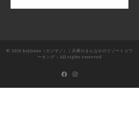
© 2026
kajiyano（カジヤノ）｜兵庫のまんなかのリゾートコワ
ーキング
– All rights reserved