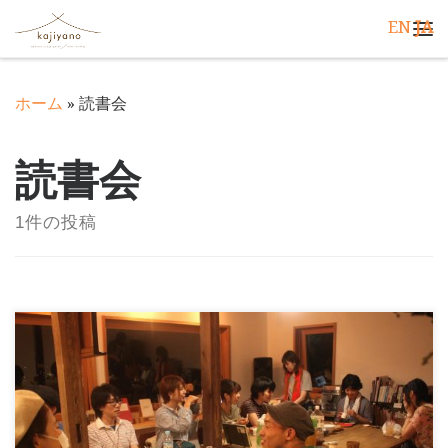
EN
JA
コンテンツへスキップ
メ
ホーム
»
読書会
読書会
1件の投稿
お問い合わせをいただくこともありますので、貸切利用
プランをまとめました。 読書会やミニライブ、サーク