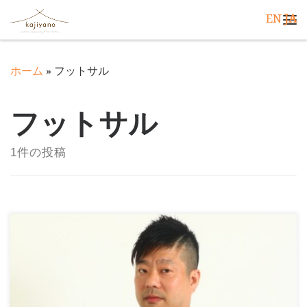
EN
JA
コンテンツへスキップ
メ
ホーム
»
フットサル
フットサル
1件の投稿
世界にはひとの数だけ「くらし」（ライフ）と「しご
と」（ワーク）があります。 そのひとつひとつにスポ