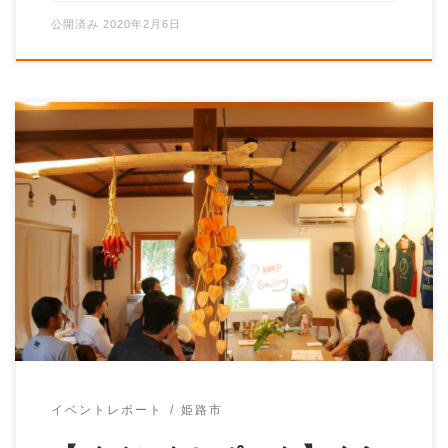
公開済み
2020年2月6日
てくてくひめじさんの「かきくけコラム」更新されまし
た！ くらしとしごと#10「人生を賭けて、実験中。」
ぜひお読みください！ […]
イベントレポート
姫路市