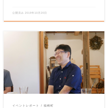
公開済み
2019年10月20日
てくてくひめじさんの「かきくけコラム」更新されまし
た！ くらしとしごと#8「だから古民家は面白い！」旧
小國家当主・山田威史さん出演回のレポー […]
イベントレポート
福崎町