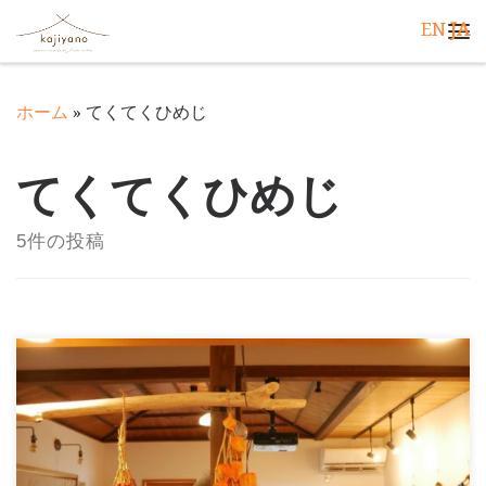
EN
JA
コンテンツへスキップ
メ
ホーム
»
てくてくひめじ
てくてくひめじ
5件の投稿
てくてくひめじさんの「かきくけコラム」更新されまし
た！ くらしとしごと#11「農家＝フリーランサー!!」