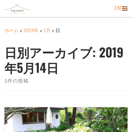
EN
JA
コンテンツへスキップ
メ
ホーム
»
2019年
»
5月
»
日
日別アーカイブ:
2019
年5月14日
1件の投稿