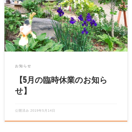
庭の花が咲き始め、陽気は初夏のようです！ 来週から
敷地内にある納屋の解体&改修が始まるのと、田植えシ
ーズンに入るため、 […]
お知らせ
【5月の臨時休業のお知ら
せ】
公開済み
2019年5月14日