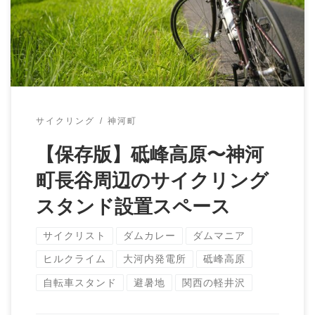
高原へ続く道のりは、サイクリング愛好 […]
サイクリング
神河町
【保存版】砥峰高原〜神河
町長谷周辺のサイクリング
スタンド設置スペース
サイクリスト
ダムカレー
ダムマニア
ヒルクライム
大河内発電所
砥峰高原
自転車スタンド
避暑地
関西の軽井沢