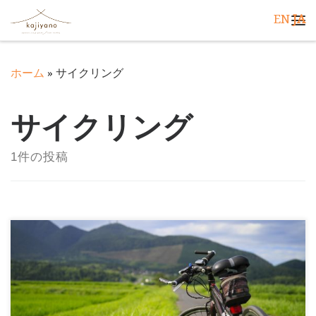
EN
JA
コンテンツへスキップ
メ
ホーム
»
サイクリング
サイクリング
1件の投稿
2018年ヒルクライムが初開催され、”関西の軽井沢”と
も言われる（？）神河町。 のどかな田園風景から砥峰