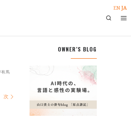
EN
JA
Search
メ
OWNER’S BLOG
が有馬
次