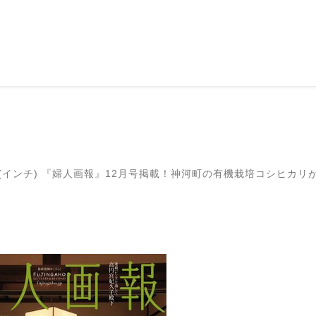
 (インチ)
『婦人画報』12月号掲載！神河町の有機栽培コシヒカリ