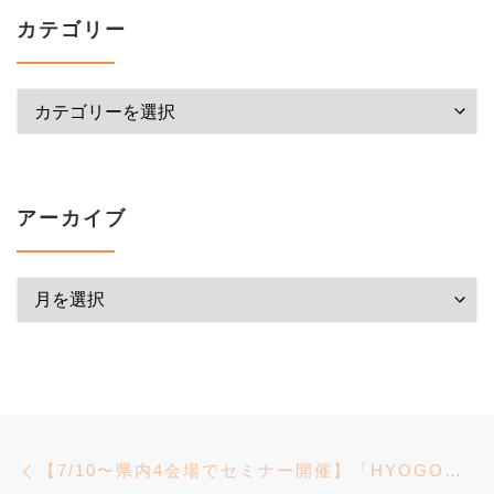
カテゴリー
カテゴリー
アーカイブ
アーカイブ
投稿ナビゲーション
前の投稿
【7/10〜県内4会場でセミナー開催】「HYOGOクリエイティブ起業創出助成金」にチャレンジしませんか？