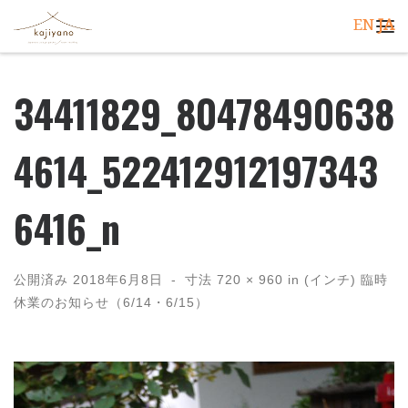
EN
JA
コンテンツへスキップ
メ
34411829_80478490638
4614_522412912197343
6416_n
公開済み
2018年6月8日
-
寸法
720 × 960
in (インチ)
臨時
休業のお知らせ（6/14・6/15）
画像ナビゲーション