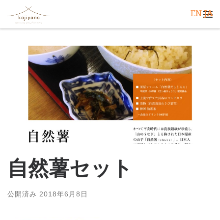
EN
JA
コンテンツへスキップ
メ
自然薯セット
公開済み
2018年6月8日