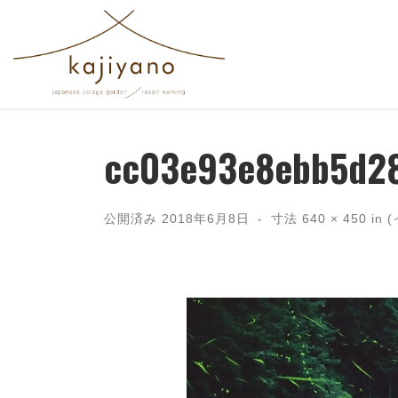
コンテンツへスキップ
cc03e93e8ebb5d2
公開済み
2018年6月8日
-
寸法
640 × 450
in 
画像ナビゲーション