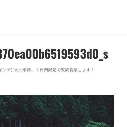
870ea00b6519593d0_s
(インチ)
蛍の季節。２日間限定で夜間営業します！