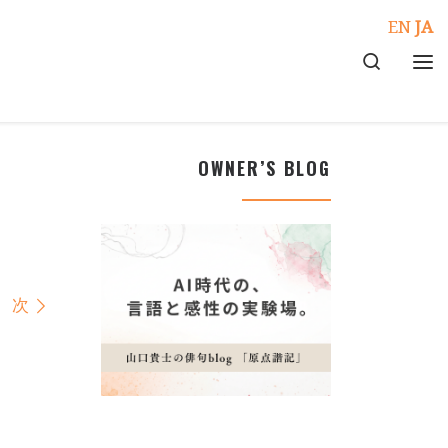
EN
JA
Search
メ
OWNER’S BLOG
次