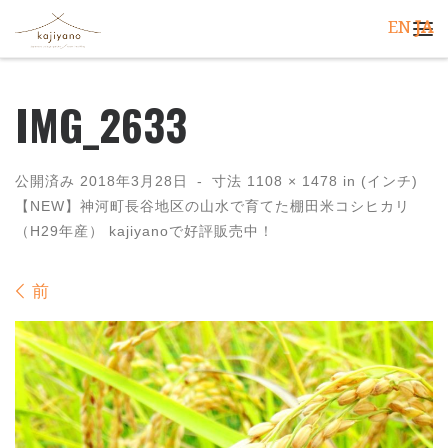
EN
JA
コンテンツへスキップ
メ
IMG_2633
公開済み
2018年3月28日
-
寸法
1108 × 1478
in (インチ)
【NEW】神河町長谷地区の山水で育てた棚田米コシヒカリ
（H29年産） kajiyanoで好評販売中！
画像ナビゲーション
前