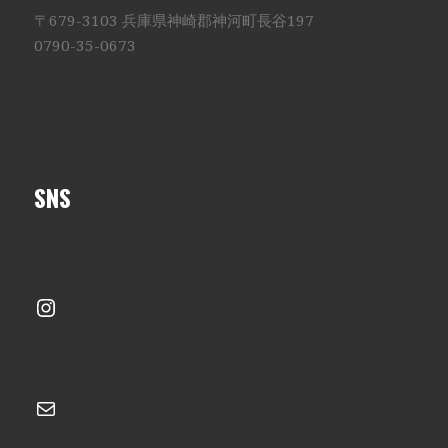
〒679-3103 兵庫県神崎郡神河町長谷197
0790-35-0673
SNS
Instagram
メール