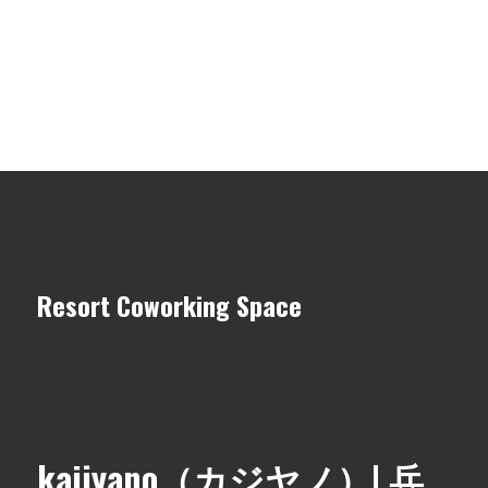
Resort Coworking Space
kajiyano（カジヤノ）| 兵