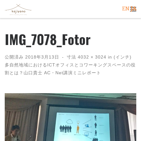
EN
JA
コンテンツへスキップ
メ
IMG_7078_Fotor
公開済み
2018年3月13日
-
寸法
4032 × 3024
in (インチ)
多自然地域におけるICTオフィスとコワーキングスペースの役
割とは？山口貴士 AC・Net講演ミニレポート
画像ナビゲーション