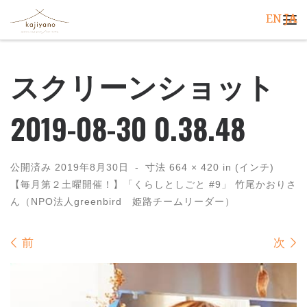
EN
JA
コンテンツへスキップ
メ
スクリーンショット
2019-08-30 0.38.48
公開済み
2019年8月30日
-
寸法
664 × 420
in (インチ)
【毎月第２土曜開催！】「くらしとしごと #9」 竹尾かおりさ
ん（NPO法人greenbird 姫路チームリーダー）
画像ナビゲーション
前
次