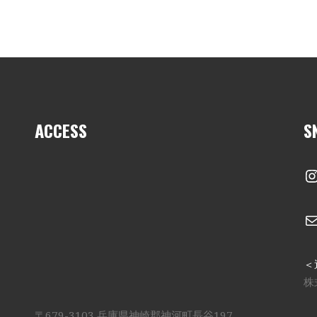
ACCESS
S
I
＜
株
〒679-3103 兵庫県神崎郡神河町長谷197