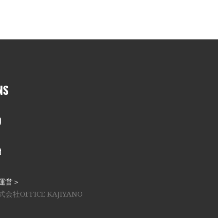
NS
nstagram
メール
運営＞
式会社OFFICE KAJIYANO