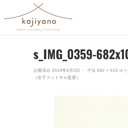
コンテンツへスキップ
s_IMG_0359-682x1
公開済み
2019年6月3日
-
寸法
682 × 510
in 
（女子フットサル監督）
画像ナビゲーション