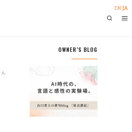
EN
JA
Search
メ
OWNER’S BLOG
さん