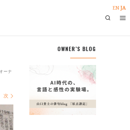
EN
JA
Search
メ
OWNER’S BLOG
オーナ
次