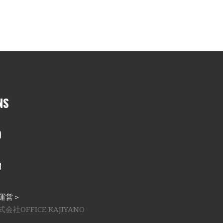
NS
nstagram
メール
運営＞
式会社OFFICE KAJIYANO