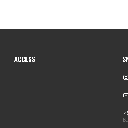
ACCESS
S
I
＜
株