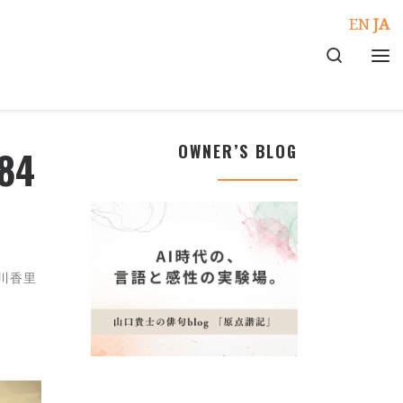
EN
JA
Search
メ
OWNER’S BLOG
84
川香里