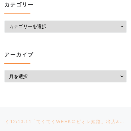
カテゴリー
カテゴリー
アーカイブ
アーカイブ
投稿ナビゲーション
前の投稿
12/13.14「てくてくWEEK＠ピオレ姫路」出店&トークライブ！