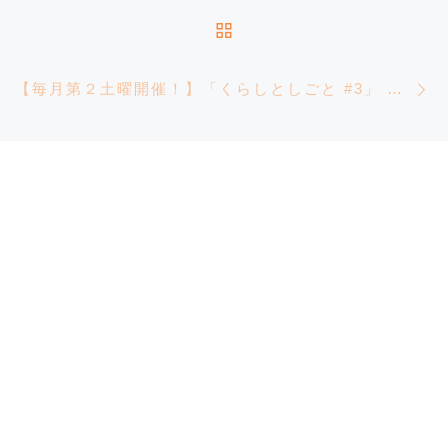
投稿リストに戻る
【毎月第２土曜開催！】「くらしとしごと #3」 長谷川香里さん（納屋工房）