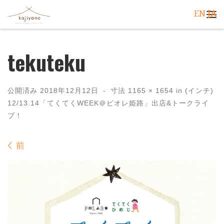
EN
JA
コンテンツへスキップ
メ
tekuteku
公開済み
2018年12月12日
-
寸法
1165 × 1654
in (インチ)
12/13.14「てくてくWEEK＠ピオレ姫路」出店&トークライ
ブ！
画像ナビゲーション
前