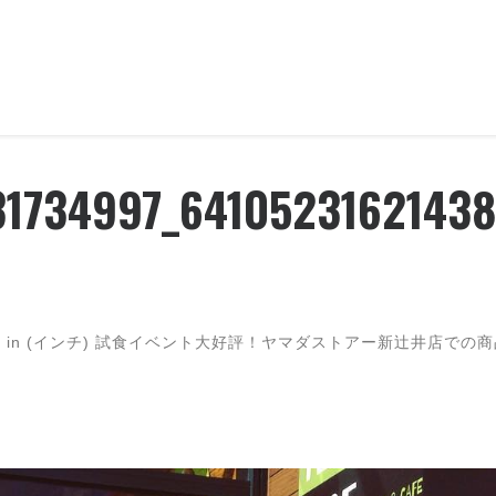
31734997_6410523162143
0
in (インチ)
試食イベント大好評！ヤマダストアー新辻井店での商