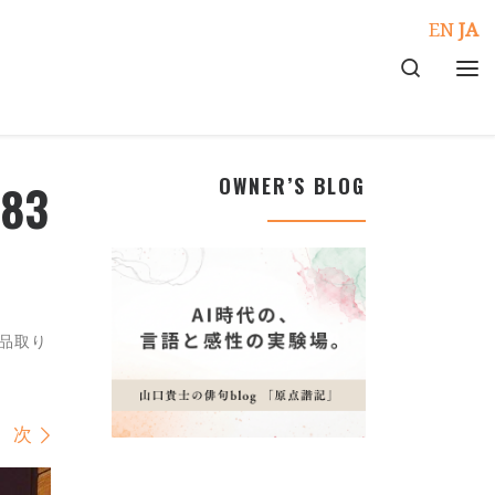
EN
JA
Search
メ
OWNER’S BLOG
883
品取り
次