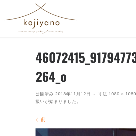
コンテンツへスキップ
46072415_9179477
264_o
公開済み
2018年11月12日
-
寸法
1080 × 108
扱いが始まりました。
画像ナビゲーション
前