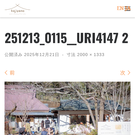
EN
JA
コンテンツへスキップ
メ
251213_0115__URI4147 2
公開済み
2025年12月21日
-
寸法
2000 × 1333
画像ナビゲーション
前
次