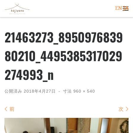
EN
JA
コンテンツへスキップ
メ
21463273_8950976839
80210_4495385317029
274993_n
公開済み
2018年4月27日
-
寸法
960 × 540
画像ナビゲーション
前
次