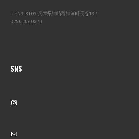
〒679-3103 兵庫県神崎郡神河町長谷197
0790-35-0673
SNS
Instagram
メール