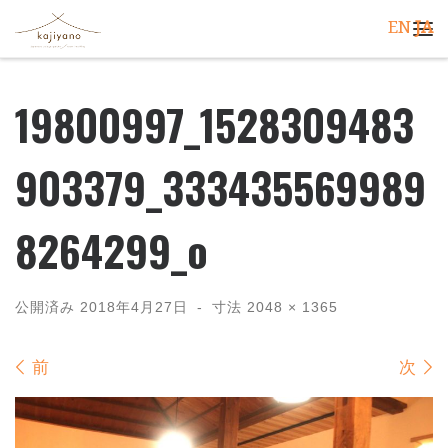
EN
JA
コンテンツへスキップ
メ
19800997_1528309483
903379_333435569989
8264299_o
公開済み
2018年4月27日
-
寸法
2048 × 1365
画像ナビゲーション
前
次