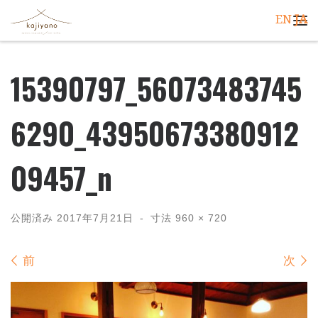
EN
JA
コンテンツへスキップ
メ
15390797_56073483745
6290_43950673380912
09457_n
公開済み
2017年7月21日
-
寸法
960 × 720
画像ナビゲーション
前
次