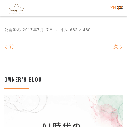
EN
JA
コンテンツへスキップ
メ
公開済み
2017年7月17日
-
寸法
662 × 460
画像ナビゲーション
前
次
OWNER’S BLOG